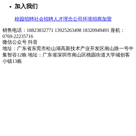
加入我们
校园招聘
社会招聘
人才理念
公司环境
招商加盟
销售电话：18823832771 13925263498 18320949491
座机：
0769-22235716
微信公众号
抖音
地址：广东省东莞市松山湖高新技术产业开发区南山路一号中
集智谷12栋
地址：广东省深圳市南山区桃园街道大学城创客
小镇13栋
友情链接 :
伺服驱动器厂家
Copyright 2023 深圳市威科达科技有限公司
粤ICP备18070842
号
关注微信
在线客服
在线客服
一键拨号